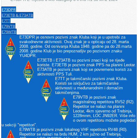
E73DPR
E73ETB & E73ATB
E7TT
E79VTB
E79WTB
E73DPR je osnovni pozivni znak Kluba koji je u upotrebi za
svakodnevne aktivnosti. Ovaj znak je u opticaju od 28. marta
2008. godine. Od osnivanja Kluba 1948. godine pa do 28.marta
2008. godine Klub je bio prepoznatljiv po pozivnom znaku
YU4DPR.
E73ETB i E73ATB su pozivni znaci koji se rijeđe
koriste. E73ETB je pozivni znak PPS na planini Leotar.
E73ATB je pozivni znak koji se povremeno koristi za
aktivnosti PPS Tuli.
E7TT je takmičarski pozivni znak Kluba.
Koristi se isključivo za takmičarske
aktivnosti u međunarodnim i domaćim
takmičenjima.
E79VTB je pozivni znak
magistralnog repetitora RV52 (R2).
Repetitor se nalazi na planini
Leotar, 4km sjeverno od Trebinja,
1228mnm, LOC JN92ER. Više info
o ovom repetitoru možete pogledati
u sekciji "repetitori".
E79WTB je pozivni znak lokalnog VHF repetitora RV48 (R0).
Repetitor se nalazi na brdu HUM, 2 km južno od Trebinja,