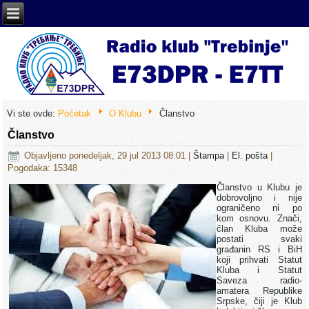
Vi ste ovde:
Početak
O Klubu
Članstvo
Članstvo
Objavljeno ponedeljak, 29 jul 2013 08:01
|
Štampa
|
El. pošta
|
Pogodaka: 15348
Članstvo u Klubu je
dobrovoljno i nije
ograničeno ni po
kom osnovu. Znači,
član Kluba može
postati svaki
građanin RS i BiH
koji prihvati Statut
Kluba i Statut
Saveza radio-
amatera Republike
Srpske, čiji je Klub