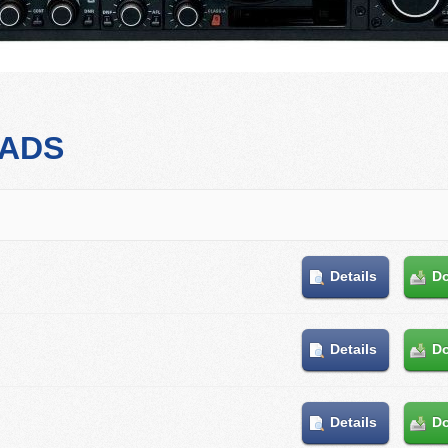
OADS
Details
D
Details
D
Details
D