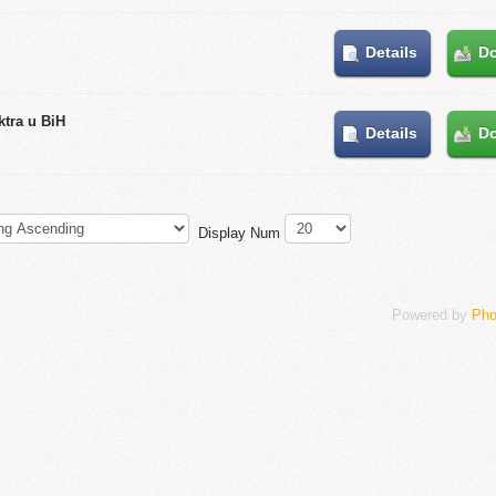
Details
D
ktra u BiH
Details
D
Display Num
Powered by
Pho