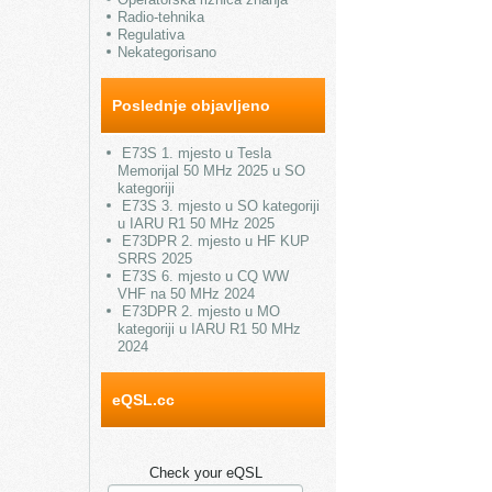
Radio-tehnika
Regulativa
Nekategorisano
Poslednje objavljeno
E73S 1. mjesto u Tesla
Memorijal 50 MHz 2025 u SO
kategoriji
E73S 3. mjesto u SO kategoriji
u IARU R1 50 MHz 2025
E73DPR 2. mjesto u HF KUP
SRRS 2025
E73S 6. mjesto u CQ WW
VHF na 50 MHz 2024
E73DPR 2. mjesto u MO
kategoriji u IARU R1 50 MHz
2024
eQSL.cc
Check your eQSL