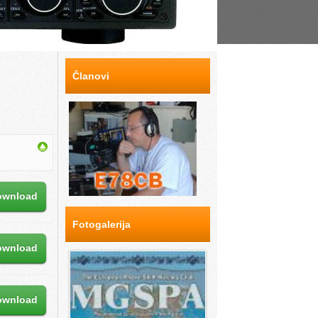
Članovi
ownload
Fotogalerija
ownload
ownload