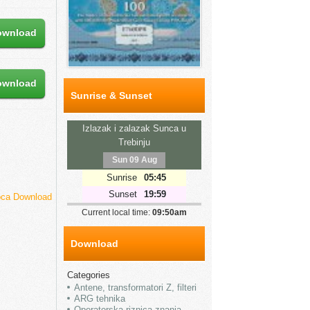
ownload
ownload
Sunrise & Sunset
Izlazak i zalazak Sunca u
Trebinju
Sun 09 Aug
Sunrise
05:45
Sunset
19:59
ca Download
Current local time:
09:50am
Download
Categories
Antene, transformatori Z, filteri
ARG tehnika
Operatorska riznica znanja