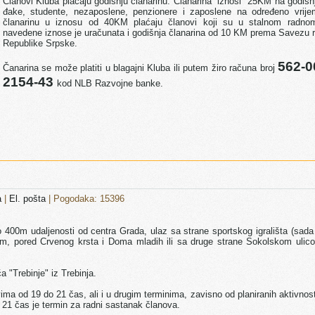
Članovi Kluba plaćaju godišnju članarinu. Članarina iznosi 25KM na godišn
đake, studente, nezaposlene, penzionere i zaposlene na određeno vrije
članarinu u iznosu od 40KM plaćaju članovi koji su u stalnom radn
navedene iznose je uračunata i godišnja članarina od 10 KM prema Savezu 
Republike Srpske.
562-0
Čanarina se može platiti u blagajni Kluba ili putem žiro računa broj
2154-43
kod NLB Razvojne banke.
a
|
El. pošta
| Pogodaka: 15396
 400m udaljenosti od centra Grada, ulaz sa strane sportskog igrališta (sada 
m, pored Crvenog krsta i Doma mladih ili sa druge strane Sokolskom ulic
a "Trebinje" iz Trebinja.
ma od 19 do 21 čas, ali i u drugim terminima, zavisno od planiranih aktivnost
1 čas je termin za radni sastanak članova.