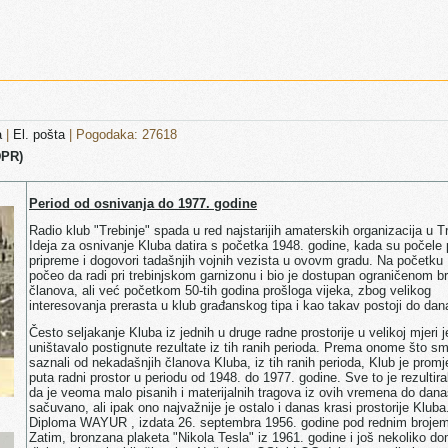
a
|
El. pošta
| Pogodaka: 27618
DPR)
Period od osnivanja do 1977. godine
Radio klub "Trebinje" spada u red najstarijih amaterskih organizacija u Tr
Ideja za osnivanje Kluba datira s početka 1948. godine, kada su počele 
pripreme i dogovori tadašnjih vojnih vezista u ovovm gradu. Na početku 
počeo da radi pri trebinjskom garnizonu i bio je dostupan ograničenom br
članova, ali već početkom 50-tih godina prošloga vijeka, zbog velikog
interesovanja prerasta u klub građanskog tipa i kao takav postoji do dan
Često seljakanje Kluba iz jednih u druge radne prostorije u velikoj mjeri j
uništavalo postignute rezultate iz tih ranih perioda. Prema onome što s
saznali od nekadašnjih članova Kluba, iz tih ranih perioda, Klub je promj
puta radni prostor u periodu od 1948. do 1977. godine. Sve to je rezultira
da je veoma malo pisanih i materijalnih tragova iz ovih vremena do dan
sačuvano, ali ipak ono najvažnije je ostalo i danas krasi prostorije Kluba
Diploma WAYUR , izdata 26. septembra 1956. godine pod rednim brojem
Zatim, bronzana plaketa "Nikola Tesla" iz 1961. godine i još nekoliko d