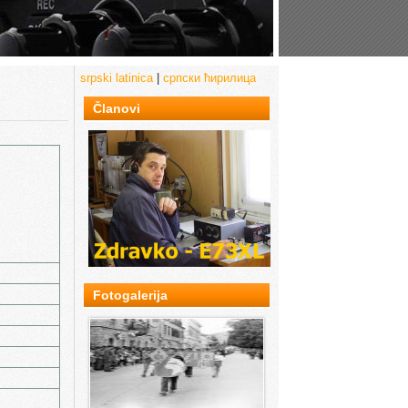
srpski latinica
|
српски ћирилица
Članovi
Fotogalerija