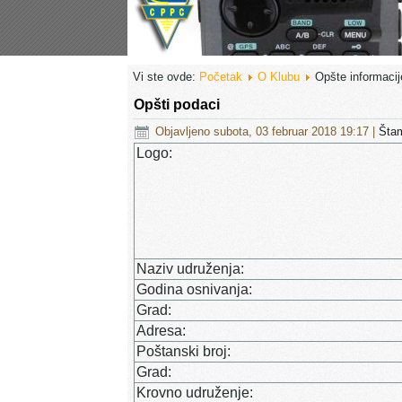
Vi ste ovde:
Početak
O Klubu
Opšte informacij
Opšti podaci
Objavljeno subota, 03 februar 2018 19:17
|
Šta
Logo:
Naziv udruženja:
Godina osnivanja:
Grad:
Adresa:
Poštanski broj:
Grad:
Krovno udruženje: