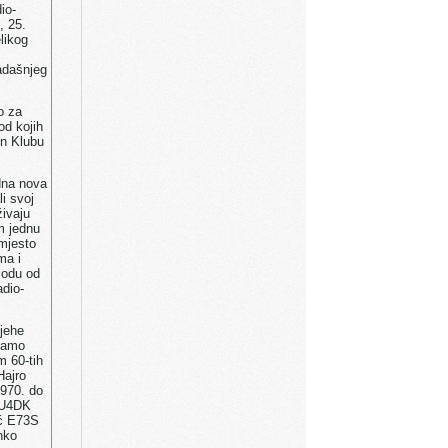
io-
, 25.
likog
sadašnjeg
o za
od kojih
en Klubu
edna nova
li svoj
ivaju
m jednu
 mjesto
ma i
iodu od
adio-
pjehe
znamo
m 60-tih
Hajro
1970. do
 YU4DK
ić E73S
nko