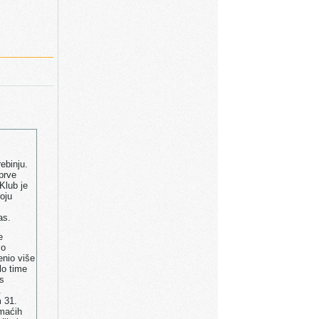
ebinju.
prve
Klub je
oju
as.
e
mo
enio više
lo time
as
.
 31.
omaćih