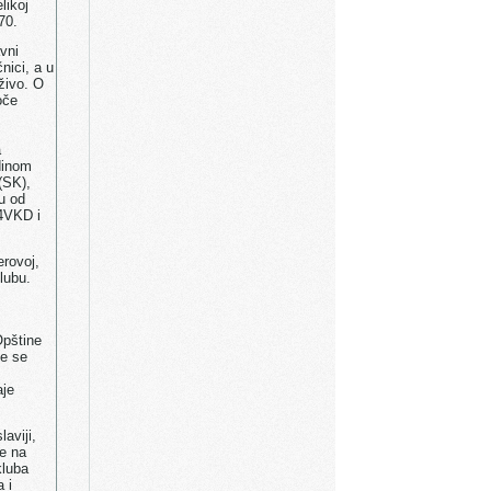
likoj
70.
vni
nici, a u
živo. O
oče
a
dinom
(SK),
u od
U4VKD i
erovoj,
lubu.
Opštine
me se
aje
aviji,
je na
kluba
 i