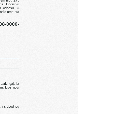
jem nivu za :
me. Godišnju
om odnosu. U
radio-amatera
08-0000-
parkinga). Iz
om, kroz novi
i i slobodnog