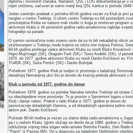
diploma i novinskih članaka. Nažalost, QSL i LOG dokumentacija je u ve
mjeri uništena, sačuvan je samo manji broj QSL kartica iz perioda 1948-
Jedan zanimljiv podatak s početka 60-tih godina vezan za Klub je prvi ja
razglas u centru Trebinja. U užem centru Trebinja su bili postavljeni zvuč
prostorijama Kluba se nalazio mali studio iz koga je emitovan program u
aktivnosti kluba iz tih pionirskih godina radio-amaterizma najbolje svijed
fotografije sa parade.
O samim osnivačima malo znamo osim da su to bili nekadašnji oficiri s
službovanjem u Trebinju među kojima se ističe ime majora Petrisa. Sre
60-tih godina prošloga vijeka aktivnost Kluba su nosili Blažo Kovačević 
Hajro Mujčinagić (SK), Dragutin Ferk (SK) i Tomo Anđelić (SK). U period
1970. do 1977. godine aktivnost Kluba su nosili Danilo Kočišević ex Y
YU4DK (SK), Saša Perišić (SK) i Danilo Bošnjak.
Početkom 1977. godine Klub je iseljen iz prostorija u tadašnjoj Štrosmaj
današnjoj Nemanjinoj ulici što je dovelo do kraćeg prekida aktivnosti u K
Klub u periodu od 1977. godine do danas
Početkom 1978. godine za potrebe Narodne tehnike Trebinje od strane 
su obezbijeđene nove prostorije. To je prostor u Sjevernom logoru u ko
Klub i danas nalazi. Prekid u radu Kluba iz 1977. godine je doveo do
pasivizacvije dotadašnjih članova, a od dotadašnjih operatora jedino ost
aktivn pok. Danilo Kočišević.
Početak 80-tih hodina je vezan za zlatno doba radio-amaterizma u Jugosl
pa i u našem Klubu. Igrom slučaja se desilo da je 1980. godine u Trebin
odsluženje vojnog roka stigao radio-amater Bertoša Franko, član Radio 
"Pazin" iz Pazina (9A). On u dogovoru sa tadašnjim Opštinskim vlastima