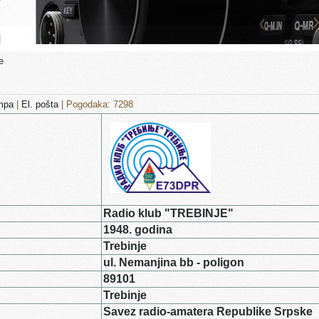
e
mpa
|
El. pošta
| Pogodaka: 7298
Radio klub "TREBINJE"
1948. godina
Trebinje
ul. Nemanjina bb - poligon
89101
Trebinje
Savez radio-amatera Republike Srpske