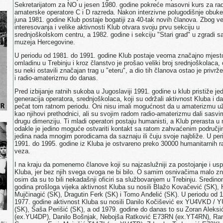
Sekretarijatom za NO u jesen 1980. godine pokreće masovni kurs za rad
amaterske operatore C i D razreda. Nakon interzivne polugodišnje obuke
juna 1981. godine Klub postaje bogatiji za 40-tak novih članova. Zbog ve
interesovanja i velike aktivnosti Klub otvara svoju prvu sekciju u
srednjoškolskom centru, a 1982. godine i sekciju "Stari grad" u zgradi 
muzeja Hercegovine.
U periodu od 1981. do 1991. godine Klub postaje veoma značajno mjest
omladinu u Trebinju i kroz članstvo je prošao veliki broj srednjoškolaca, 
su neki ostavili značajan trag u "eteru", a dio tih članova ostao je privrž
i radio-amaterizmu do danas.
Pred izbijanje ratnih sukoba u Jugoslaviji 1991. godine u klub pristiže j
generacija operatora, srednjoškolaca, koji su održali aktivnost Kluba i da
pečat tom ratnom periodu. Oni nisu imali mogućnost da u amaterizmu už
kao njihovi prethodnici, ali su svojim radom radio-amaterizmu dali sasvi
drugu dimenziju. Ti mladi operatori postaju humanisti, a Klub prerasta u
odakle je jedino moguće ostvariti kontakt sa ratom zahvaćenim područji
jedina nada mnogim porodicama da saznaju ili čuju svoje najbliže. U per
1991. do 1995. godine iz Kluba je ostvareno preko 30000 humanitarnih r
veza.
I na kraju da pomenemo članove koji su najzaslužniji za postojanje i us
Kluba, jer bez njih svega ovoga ne bi bilo. O samim osnivačima malo 
osim da su to bili nekadašnji oficiri sa službovanjem u Trebinju. Sredino
godina prošloga vijeka aktivnost Kluba su nosili Blažo Kovačević (SK), 
Mujčinagić (SK), Dragutin Ferk (SK) i Tomo Anđelić (SK). U periodu od 
1977. godine aktivnost Kluba su nosili Danilo Kočišević ex YU4VKD /
(SK), Saša Perišić (SK), a od 1979. godine do danas to su Zoran Aleks
(ex.YU4DP), Danilo Bošnjak, Nebojša Ratković E73RN (ex.YT4RN), Ra