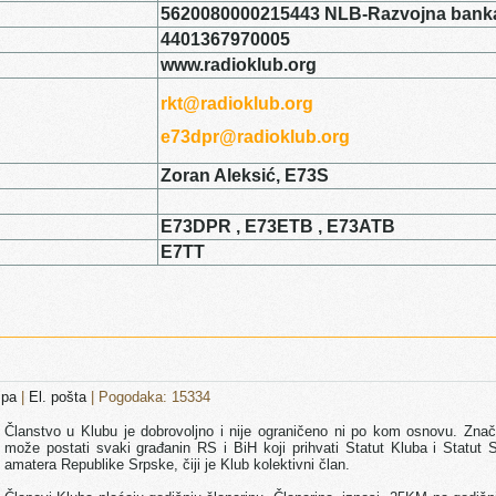
5620080000215443 NLB-Razvojna bank
4401367970005
www.radioklub.org
rkt@radioklub.org
e73dpr@radioklub.org
Zoran Aleksić, E73S
E73DPR , E73ETB , E73ATB
E7TT
mpa
|
El. pošta
| Pogodaka: 15334
Članstvo u Klubu je dobrovoljno i nije ograničeno ni po kom osnovu. Znač
može postati svaki građanin RS i BiH koji prihvati Statut Kluba i Statut 
amatera Republike Srpske, čiji je Klub kolektivni član.